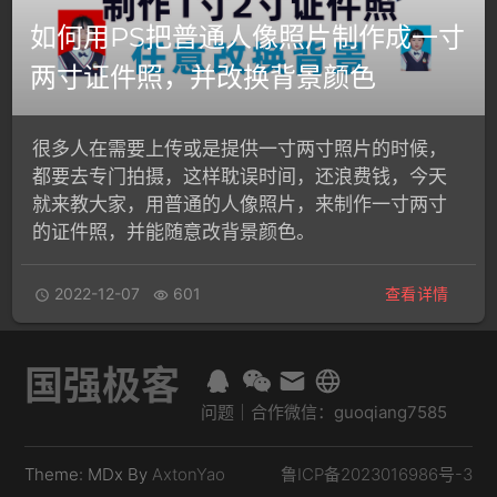
如何用PS把普通人像照片制作成一寸
两寸证件照，并改换背景颜色
很多人在需要上传或是提供一寸两寸照片的时候，
都要去专门拍摄，这样耽误时间，还浪费钱，今天
就来教大家，用普通的人像照片，来制作一寸两寸
的证件照，并能随意改背景颜色。
2022-12-07
601
查看详情


国强极客
问题｜合作微信：guoqiang7585
Theme: MDx By
AxtonYao
鲁ICP备2023016986号-3