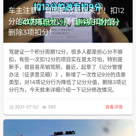
车主注意！驾照扣分新规来了！扣12
分的改为扣9分，降低14项扣分值，
删除3项扣分！
驾驶证一个积分周期12分，很多人都是担心分不够
扣，有些一次扣12分的项目实在是太可怕，特别是
新手，很容易吊销驾照，最近，起草了《记分管理
办法（征求意见稿）》，新增了一次性记9分的违章
类型，对14项记分行为降低了记分分值，删除3项记
分行为，今天就来详细介绍一下记分修改情况。
2021-07-02
390
查看详情

