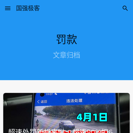
menu
国强极客

罚款
文章归档
超速处罚新规来啦，超速50%扣6