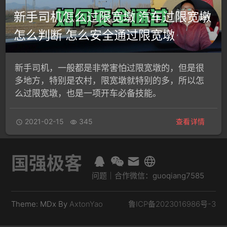
新手司机怎么过限宽墩 汽车过限宽墩
怎么判断 怎么安全通过限宽墩
新手司机，一般都是非常害怕过限宽墩的，但是很
多地方，特别是农村，限宽墩就特别的多，所以怎
么过限宽墩，也是一项开车必备技能。
2021-02-15
345
查看详情


国强极客
问题｜合作微信：guoqiang7585
Theme: MDx By
AxtonYao
鲁ICP备2023016986号-3