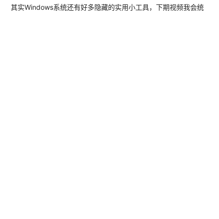
其实Windows系统还有好多隐藏的实用小工具，下期视频我会统
一给大家分享一下，感觉视频对你有帮助，就点赞关注评论支持
一下吧。


#
windows
#
电脑知识

首页
•
极客视频
•
电脑知识
•
使用windows系统自
带的步骤记录器，快速制作图文教程
国强极客
文章作者
博客站长，问题咨询｜业务合作请加微
信【guoqiang7585】。
推荐文章