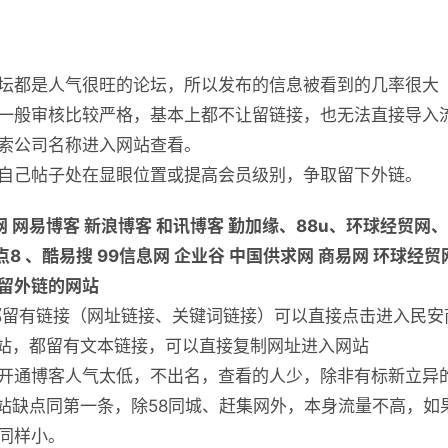
坛都是人气很旺的论坛，所以发布的信息被看到的几率很大
一般审核比较严格，基本上都不让留链接，也无法直接导入
索公司名称进入网站查看。
自己帖子处在显眼位置或提高会员级别，争取留下外链。
 网易博客 新浪博客 和讯博客 勤加缘、88u、环球经贸网、黄
点8 、酷易搜 99信息网 企业谷 中国供求网 商易网 环球经贸
留外链的网站
都留有链接（网址链接、关键词链接）可以直接点击进入民安
网站，都留有文本链接，可以直接复制网址进入网站
开通博客人气太低，不出名，查看的人少，除非有标新立异
网站缺点同第一条，除58同城、赶集网外，本身流量不高，如
同样小。