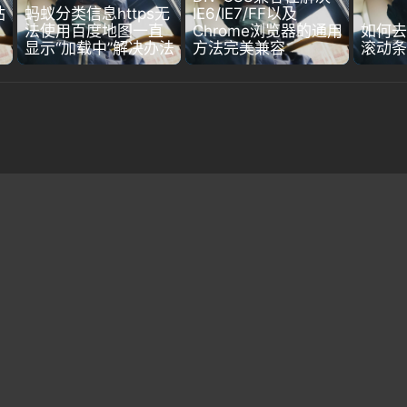
站
蚂蚁分类信息https无
IE6/IE7/FF以及
法使用百度地图一直
Chrome浏览器的通用
如何去
显示“加载中”解决办法
方法完美兼容
滚动条
绿色苗木网站模板 绿化苗木网站源码 园林景观源码 模板编号：134
dedecms