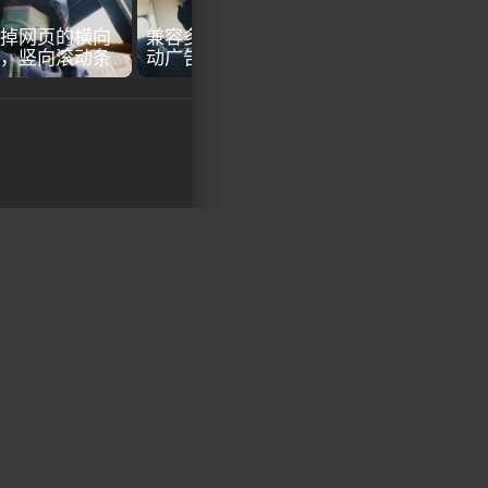
掉网页的横向
兼容多浏览器的JS 浮
，竖向滚动条
动广告
下一篇
arrow_forward
自带采集功能标题太短获取不全应该如何解决