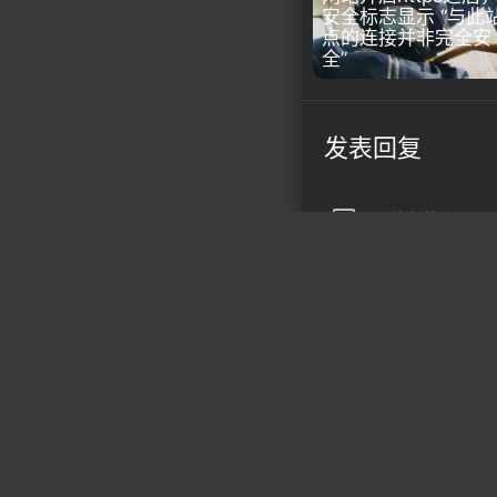
安全标志显示 “与此
点的连接并非完全安
全”
发表回复
textsms
说点什么...
上一篇
arrow_back