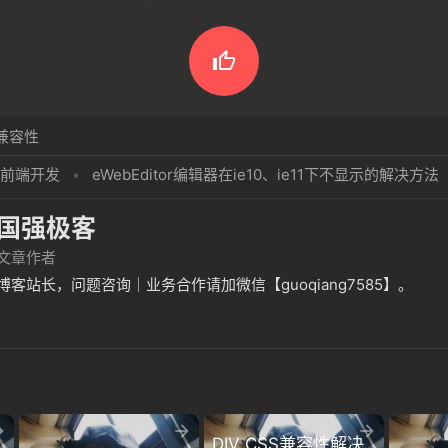

兼容性
前端开发
•
eWebEditor编辑器在ie10、ie11下不显示的解决方法
国强极客
文章作者
博客站长，问题咨询｜业务合作请加微信【guoqiang7585】。



，
DIV CSS兼容性解决