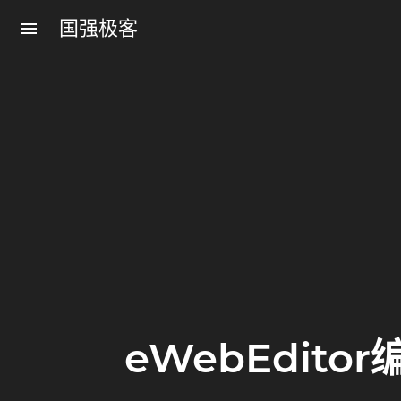
国强极客
menu
eWebEdito