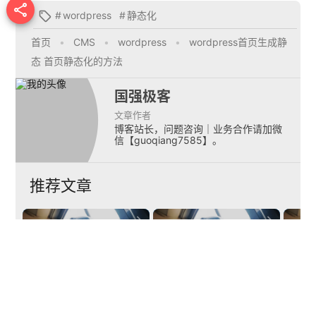

#
wordpress
#
静态化

首页
•
CMS
•
wordpress
•
wordpress首页生成静
态 首页静态化的方法
国强极客
文章作者
博客站长，问题咨询｜业务合作请加微
信【guoqiang7585】。
推荐文章


wordpress 5.3上传
WordPress Gravatar
大图片被缩放 文件名
头像不显示的最新解
被添加scaled的问题
wor
决办法 多说官方提供
处理
定义