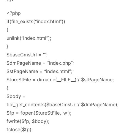
<?php
if(file_exists(“index.html”))
{
unlink(“index.html”);
}
$baseCmsUrl = “”;
$dmPageName = “index.php”;
$stPageName = “index.html”;
$tureStFile = dirname(__FILE__).’/’.$stPageName;
{
$body =
file_get_contents($baseCmsUrl.’/’.$dmPageName);
$fp = fopen($tureStFile, ‘w’);
fwrite($fp, $body);
fclose($fp);