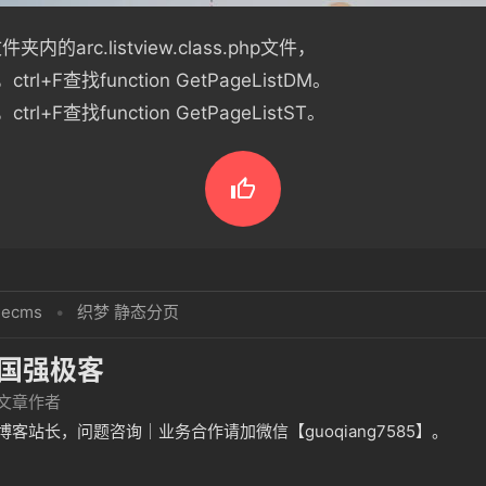
件夹内的arc.listview.class.php文件，
rl+F查找function GetPageListDM。
rl+F查找function GetPageListST。

decms
•
织梦 静态分页
国强极客
文章作者
博客站长，问题咨询｜业务合作请加微信【guoqiang7585】。