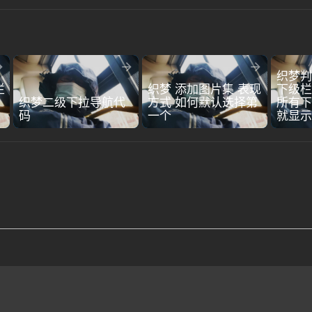



织梦判
栏
织梦 添加图片集 表现
下级栏
织梦二级下拉导航代
方式 如何默认选择第
所有下
码
一个
就显示