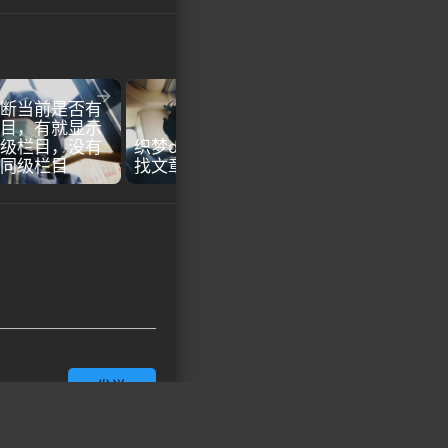


断当前是否有
目，有就显示
级栏目，没有
织梦dede后台怎么查
同级栏目
找文章内容关键词