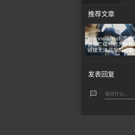
推荐文章
channelartlist 顶级
目及二级栏目为外部
链接无法调用的问题
发表回复
textsms
说点什么...