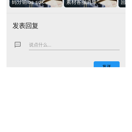
码分销lbs sdk
素材客服消息
回复
发表回复
textsms
说点什么...
下一篇
arrow_back
arrow_forward
焦国强 微信公众号正式开通啦！
国强极客