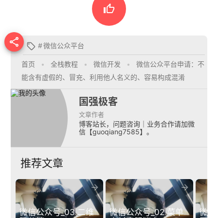


#
微信公众平台

首页
•
全栈教程
•
微信开发
•
微信公众平台申请：不
能含有虚假的、冒充、利用他人名义的、容易构成混淆
国强极客
文章作者
博客站长，问题咨询｜业务合作请加微
信【guoqiang7585】。
推荐文章


微信公众号_03 二维
微信公众号_02 菜单
微信