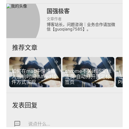
国强极客
文章作者
博客站长，问题咨询｜业务合作请加微
信【guoqiang7585】。
推荐文章


如何在mac中快速输
chrome不关闭固定标
入当前时间 Alfred插
签页 自动打开固定标
在M
件方式实现
签页
PH
发表回复
textsms
说点什么...