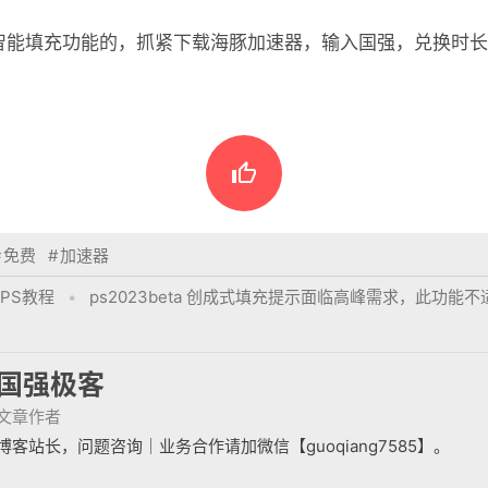
 ai智能填充功能的，抓紧下载海豚加速器，输入国强，兑换时

#
免费
#
加速器
PS教程
•
ps2023beta 创成式填充提示面临高峰需求，此功
国强极客
文章作者
博客站长，问题咨询｜业务合作请加微信【guoqiang7585】。