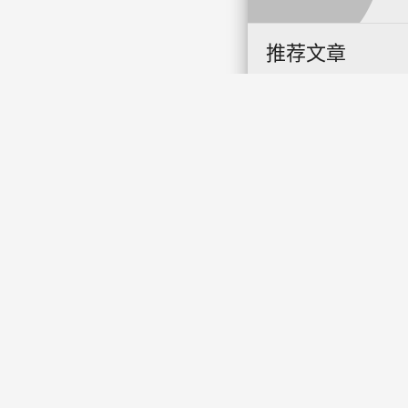
推荐文章
用ps自动混合图层功
能，快速把不同颜色
风格图片融合到一起
发表回复
textsms
说点什么...