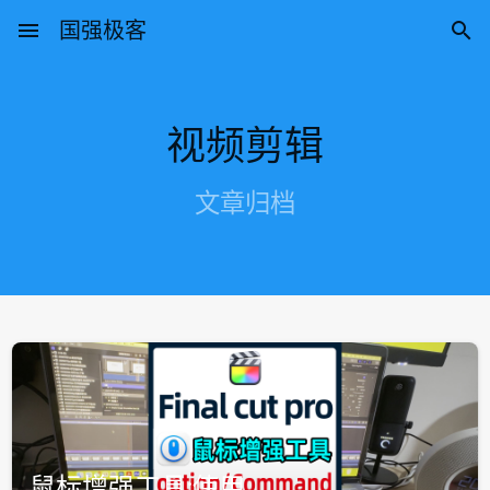
menu
国强极客

视频剪辑
文章归档
鼠标增强工具:使用