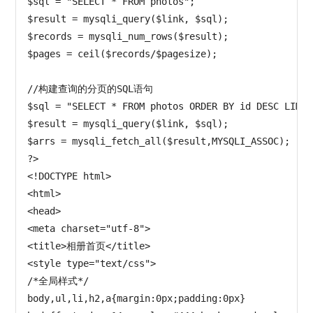
$sql = "SELECT * FROM photos";

$result = mysqli_query($link, $sql);

$records = mysqli_num_rows($result);

$pages = ceil($records/$pagesize);

//构建查询的分页的SQL语句

$sql = "SELECT * FROM photos ORDER BY id DESC LIMIT
$result = mysqli_query($link, $sql);

$arrs = mysqli_fetch_all($result,MYSQLI_ASSOC);

?>

<!DOCTYPE html>

<html>

<head>

<meta charset="utf-8">

<title>相册首页</title>

<style type="text/css">

/*全局样式*/

body,ul,li,h2,a{margin:0px;padding:0px}
