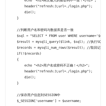
        echo "<h2>两次输入的验证码不一致！</h2>";

        header("refresh:3;url=./login.php");

        die();

    }

    //判断用户名和密码与数据库是否一致

    $sql = "SELECT * FROM user WHERE username='$use
    $result = mysqli_query($link, $sql); //执
    $records = mysqli_num_rows($result); //取
    if(!$records)

    {

        echo "<h2>用户名或密码不正确！</h2>";

        header("refresh:3;url=./login.php");

        die();

    }

    //保存用户信息到SESSION中

    $_SESSION['username'] = $username;
