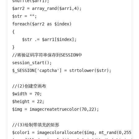
shuffle($arr1);

$arr2 = array_rand($arr1,4);

$str = "";

foreach($arr2 as $index)

{

    $str .= $arr1[$index];

}

//将验证码字符串保存到SESSION中

session_start();

$_SESSION['captcha'] = strtolower($str);

//(2)创建空画布

$width = 70;

$height = 22;

$img = imagecreatetruecolor(70,22);

//(3)绘制带填充的矩形

$color1 = imagecolorallocate($img, mt_rand(0,255), 