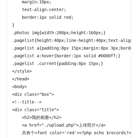
    margin:10px;

    text-align:center;

    border:1px solid red;

}

.photos img{width:280px;height:160px;}

.pagelist{height:40px;line-height:40px;text-align:c
.pagelist a{padding:8px 15px;margin:0px 3px;border:
.pagelist a:hover{border:1px solid #0000ff;}

.pagelist .current{padding:8px 15px;}

</style>

</head>

<body>

<div class="box">

<!--title-->

<div class="title">

    <h2>我的相册</h2>

    <a href="./upload.php">上传照片</a>

    共有个<font color='red'><?php echo $records?></