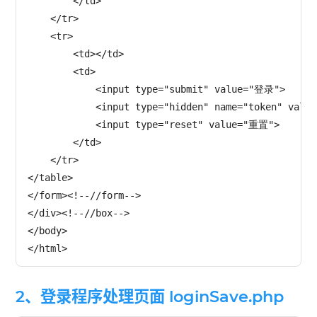
        </td>

    </tr>

    <tr>

        <td></td>

        <td>

            <input type="submit" value="登录">

            <input type="hidden" name="token" value
            <input type="reset" value="重置">

        </td>

    </tr>

</table>

</form><!--//form-->

</div><!--//box-->

</body>

2、登录程序处理页面 loginSave.php