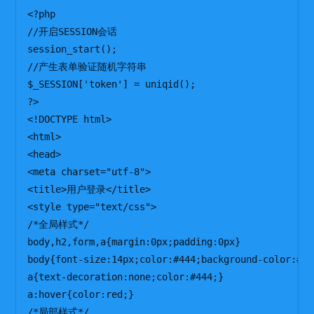
<?php

//开启SESSION会话

session_start();

//产生表单验证随机字符串

$_SESSION['token'] = uniqid();

?>

<!DOCTYPE html>

<html>

<head>

<meta charset="utf-8">

<title>用户登录</title>

<style type="text/css">

/*全局样式*/

body,h2,form,a{margin:0px;padding:0px}

body{font-size:14px;color:#444;background-color:#00
a{text-decoration:none;color:#444;}

a:hover{color:red;} 

/*局部样式*/
