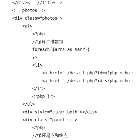
</div><!--//title-->

<!--photos-->

<div class="photos">

    <ul>

        <?php

        //循环二维数组

        foreach($arrs as $arr){

        ?>

        <li>

            <a href="./detail.php?id=<?php echo $ar
            <a href="./detail.php?id=<?php echo $ar
        </li>

        <?php }?>

    </ul>

    <div style="clear:both"></div>

    <div class="pagelist">

        <?php

        //循环起点和终点
