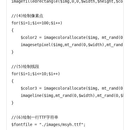
imagefilledrectangle($img,0,0,$width,$height,$color1
//(4)绘制像素点

for($i=1;$i<=100;$i++)

{

    $color2 = imagecolorallocate($img, mt_rand(0,25
    imagesetpixel($img,mt_rand(0,$width),mt_rand(0,
}

//(5)绘制线段

for($i=1;$i<=10;$i++)

{

    $color3 = imagecolorallocate($img, mt_rand(0,25
    imageline($img,mt_rand(0,$width),mt_rand(0,$hei
}

//(6)绘制一行TTF字符串

$fontfile = "./images/msyh.ttf";
