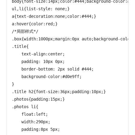
body{font-size:14px;color:#444;background-color:#00
ul,li{list-style: none;}

a{text-decoration:none;color:#444;}

a:hover{color:red;} 

/*局部样式*/

.box{width:1000px;margin:0px auto;background-color:
.title{

    text-align:center;

    padding: 10px 0px;

    border-bottom: 2px solid #444;

    background-color:#d0e9ff;

}

.title h2{font-size:36px;padding:10px;}

.photos{padding:15px;}

.photos li{

    float:left;

    width:290px;

    padding:8px 5px;
