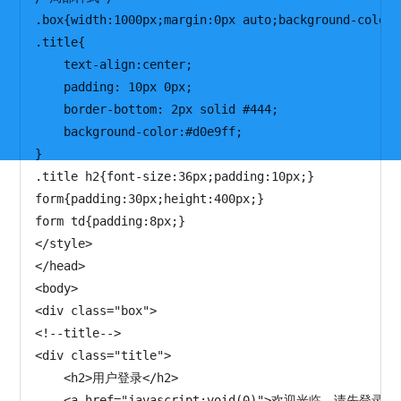
.box{width:1000px;margin:0px auto;background-color:
.title{

    text-align:center;

    padding: 10px 0px;

    border-bottom: 2px solid #444;

    background-color:#d0e9ff;

}

.title h2{font-size:36px;padding:10px;}

form{padding:30px;height:400px;}

form td{padding:8px;}

</style>

</head>

<body>

<div class="box">

<!--title-->

<div class="title">

    <h2>用户登录</h2>

    <a href="javascript:void(0)">欢迎光临，请先登录！<