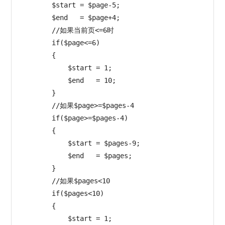
        $start = $page-5;

        $end   = $page+4;

        //如果当前页<=6时

        if($page<=6)

        {

            $start = 1;

            $end   = 10;

        }

        //如果$page>=$pages-4

        if($page>=$pages-4)

        {

            $start = $pages-9;

            $end   = $pages;

        }

        //如果$pages<10

        if($pages<10)

        {

            $start = 1;
