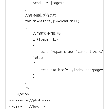
            $end   = $pages;

        }

        //循环输出所有页码

        for($i=$start;$i<=$end;$i++)

        {

            //当前页不加链接

            if($page==$i)

            {

                echo "<span class='current'>$i</span
            }else

            {

                echo "<a href='./index.php?page=$i'
            }

        }

        ?>

    </div>

</div><!--//photos-->

</div><!--//box-->
