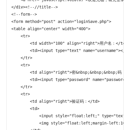
</div><!--//title-->

<!--form-->

<form method="post" action="loginSave.php">

<table align="center" width="400">

    <tr>

        <td width="100" align="right">用户名：</td>

        <td><input type="text" name="username"></td>
    </tr>

    <tr>

        <td align="right">密&nbsp;&nbsp;&nbsp;码：</
        <td><input type="password" name="password">
    </tr>

    <tr>

        <td align="right">验证码：</td>

        <td>

            <input style="float:left;" type="text" 
            <img style="float:left;margin-left:10px