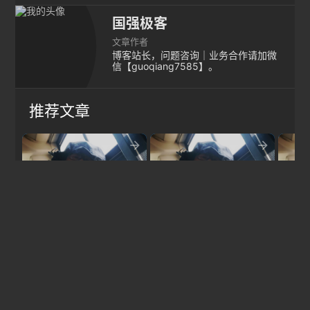
国强极客
文章作者
博客站长，问题咨询｜业务合作请加微
信【guoqiang7585】。
推荐文章


7、php面向对象1 对
8、php面向对象2 内
实例
象和类 常量 构造析构
存分配静态封装继承
及删除
方法
多态
下的
发表回复
textsms
说点什么...