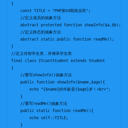
{

    const TITLE = "PHP第69期就业班";

    //定义成员的抽象方法

    abstract protected function showInfo($a,$b);

    //定义静态的抽象方法

    abstract static public function readMe();

}

//定义传智学生类，并继承学生类

final class ItcastStudent extends Student

{

    //重写showInfo()抽象方法

    public function showInfo($name,$age){

        echo "{$name}的年龄是{$age}岁！<br>";

    }

    //重写readMe()抽象方法

    public static function readMe(){

        echo self::TITLE;

    }
