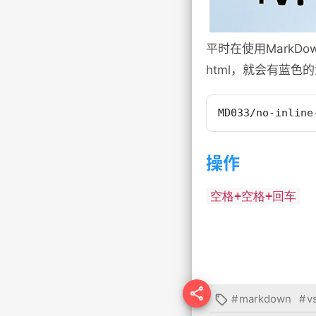
平时在使用MarkD
html，就会有蓝
MD033/no-inline
操作
空格+空格+回车

#
markdown
#
v
