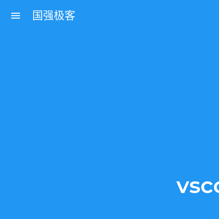
国强极客
menu
vs