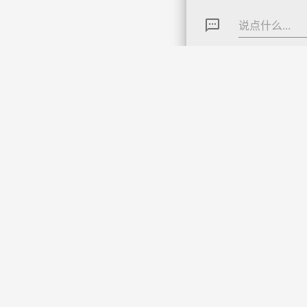
textsms
说点什么...
上一篇
arrow_back
mac 快速启动 app推荐 mac app启动器 
国强极客
问题｜合作微
Theme: MDx By
AxtonYao