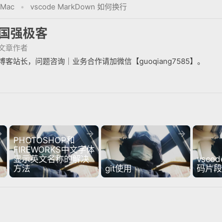
Mac
•
vscode MarkDown 如何换行
国强极客
文章作者
博客站长，问题咨询｜业务合作请加微信【guoqiang7585】。



PHOTOSHOP和
FIREWORKS中文字体
显示英文名称的解决
vsco
方法
git使用
码片段