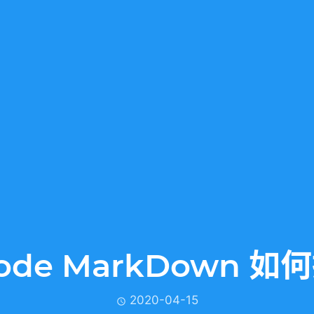
code MarkDown 如
2020-04-15
