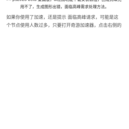
如果你使用了加速，还是提示 面临高峰请求，可能是这
个节点使用人数过多，只要打开奇游加速器，点击右侧的
这个位置，随意选择一个不同的节点，再点击一键加速，
ps的ai绘图功能就可以再次使用。
教程非常详细，只要根据我的步骤操作，肯定能安装成
功，并使用到ps的ai功能，有不明白的欢迎留言。


#
AI
#
beta
#
ps
#
ps2023

首页
•
极客视频
•
PS教程
•
ps2023 beta 爱国版，