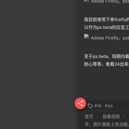
我目前使用下来firef
以作为ps beta的
至于ps beta，短
耐心等等，看看24出

#
AI
#
ps

首页
•
极客视频
•
字，图片重新上色功能