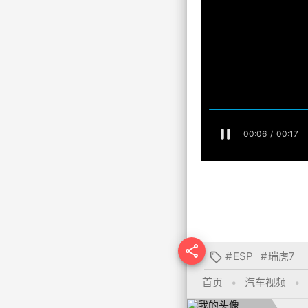

#
ESP
#
瑞虎7

首页
•
汽车视频
•