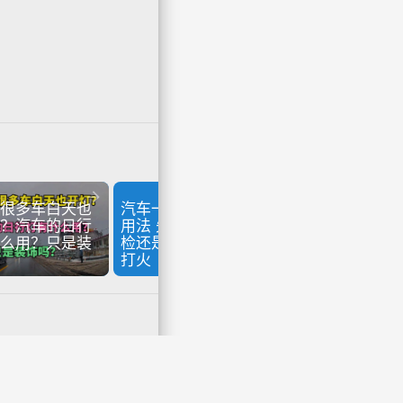


很多车白天也
汽车一键启动的正确
？汽车的日行
用法 先按一次通电自
么用？只是装
检还是直接一键启动
打火