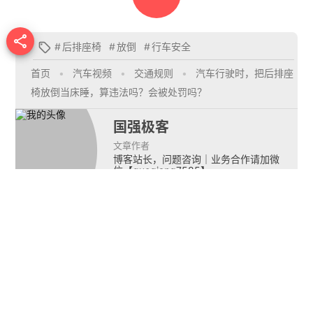

#
后排座椅
#
放倒
#
行车安全

首页
•
汽车视频
•
交通规则
•
汽车行驶时，把后排座
椅放倒当床睡，算违法吗？会被处罚吗？
国强极客
文章作者
博客站长，问题咨询｜业务合作请加微
信【guoqiang7585】。
推荐文章


车子被剐蹭，追尾！
绿灯
交通事故处理的流
辟谣！网传“2021酒驾
加速
程，赔偿及注意事
新规”不实，三种不算
等待
项。
酒驾情况均为谣言！
口？