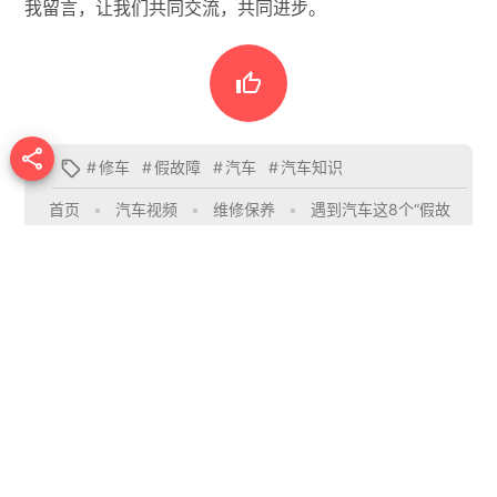
我留言，让我们共同交流，共同进步。


#
修车
#
假故障
#
汽车
#
汽车知识

首页
•
汽车视频
•
维修保养
•
遇到汽车这8个“假故
障”不要慌，不是车坏了，正常不用修，自己就可以解决！
国强极客
文章作者
博客站长，问题咨询｜业务合作请加微
信【guoqiang7585】。
推荐文章

