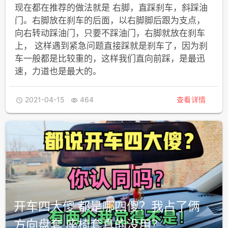
现在都在推荐的做法就是 右脚，直踩刹车，斜踩油
门。右脚放在刹车的后面，以右脚脚后跟为支点，
向右转动踩油门，只要不踩油门，右脚就放在刹车
上， 这样遇到紧急问题直接踩就是刹车了，因为刹
车一般都是比较重的，这样我们直向前踩，是最迅
速，力道也是最大的。
2021-04-15
464
查看详情


开车四大傻 都是哪四傻？我占了俩
方向盘套 座椅套真的没用？