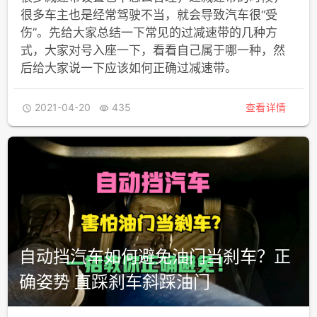
很多车主也是经常驾驶不当，就会导致汽车很“受
伤”。先给大家总结一下常见的过减速带的几种方
式，大家对号入座一下，看看自己属于哪一种，然
后给大家说一下应该如何正确过减速带。
2021-04-20
435
查看详情


自动挡汽车如何避免油门当刹车？正
确姿势 直踩刹车斜踩油门