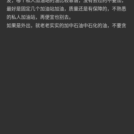
友，哪个私人加油站的油比较靠谱，没有去过的不要加，
最好是固定几个加油站加油，质量还是有保障的，不熟悉
的私人加油站，再便宜也别去。
如果是外出，就老老实实的加中石油中石化的油，不要贪
便宜，毕竟是在外地，私人加油站油好不好咱不清楚，如
果加到劣质油，车子出问题也麻烦。


#
加油
#
加油站
#
汽油
#
私人

首页
•
汽车视频
•
买车用车
•
私人加油站的油能加
吗？为什么民营加油站油不仅便宜还更耐烧跑的更远续航更
高？
国强极客
文章作者