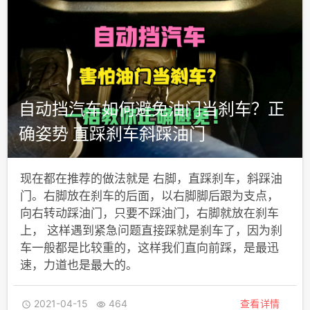
自动挡汽车如何避免油门当刹车？正
确姿势 直踩刹车斜踩油门
现在都在推荐的做法就是 右脚，直踩刹车，斜踩油
门。右脚放在刹车的后面，以右脚脚后跟为支点，
向右转动踩油门，只要不踩油门，右脚就放在刹车
上， 这样遇到紧急问题直接踩就是刹车了，因为刹
车一般都是比较重的，这样我们直向前踩，是最迅
速，力道也是最大的。
2021-04-15
464
查看详情

