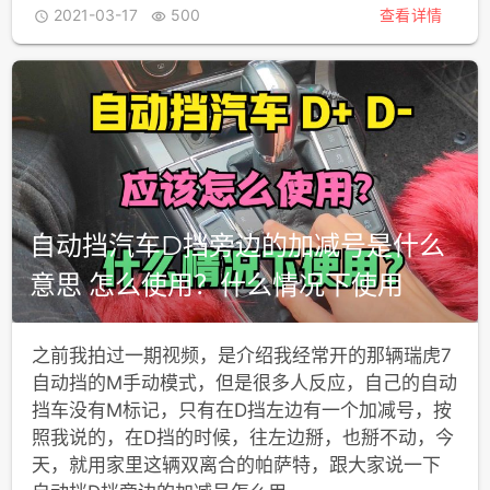
2021-03-17
500
查看详情


自动挡汽车D挡旁边的加减号是什么
意思 怎么使用？什么情况下使用
之前我拍过一期视频，是介绍我经常开的那辆瑞虎7
自动挡的M手动模式，但是很多人反应，自己的自动
挡车没有M标记，只有在D挡左边有一个加减号，按
照我说的，在D挡的时候，往左边掰，也掰不动，今
天，就用家里这辆双离合的帕萨特，跟大家说一下